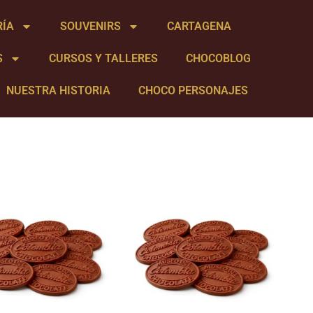
RÍA
SOUVENIRS
CARTAGENA
S
CURSOS Y TALLERES
CHOCOBLOG
NUESTRA HISTORIA
CHOCO PERSONAJES