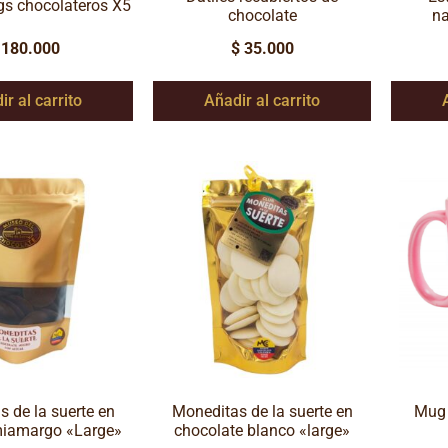
 chocolateros X5
chocolate
n
180.000
$
35.000
ir al carrito
Añadir al carrito
 de la suerte en
Moneditas de la suerte en
Mug 
iamargo «Large»
chocolate blanco «large»