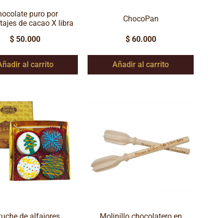
ocolate puro por
ChocoPan
tajes de cacao X libra
$
50.000
$
60.000
Añadir al carrito
Añadir al carrito
tuche de alfajores
Molinillo chocolatero en