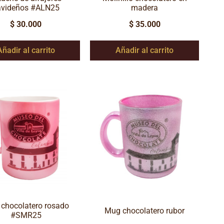
avideños #ALN25
madera
$
30.000
$
35.000
Añadir al carrito
Añadir al carrito
chocolatero rosado
Mug chocolatero rubor
#SMR25