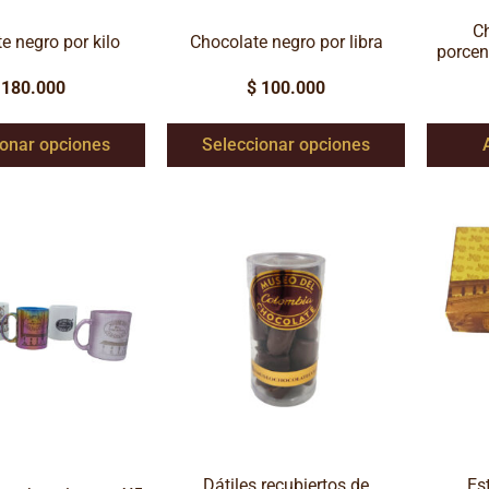
Ch
e negro por kilo
Chocolate negro por libra
porcen
180.000
$
100.000
ionar opciones
Seleccionar opciones
Dátiles recubiertos de
Es