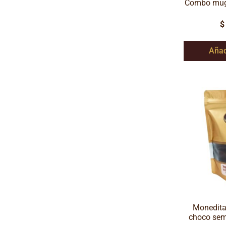
Combo mugs
$
Añad
Moneditas
choco sem