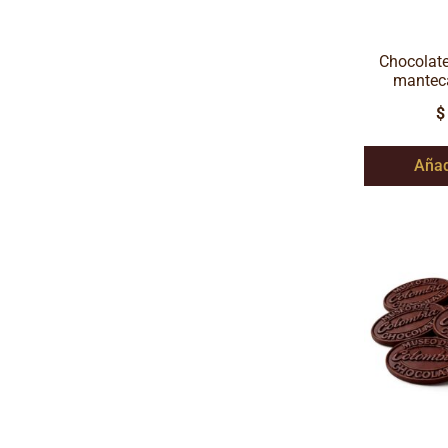
Chocolate
manteca
$
Añad