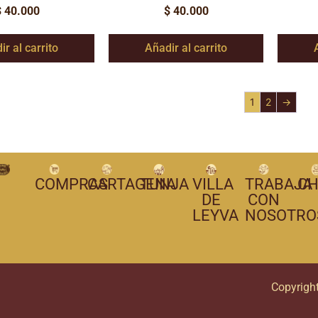
$
40.000
$
40.000
ir al carrito
Añadir al carrito
1
2
→
COMPRAS
CARTAGENA
TUNJA
VILLA
TRABAJA
CH
DE
CON
LEYVA
NOSOTRO
Copyrigh