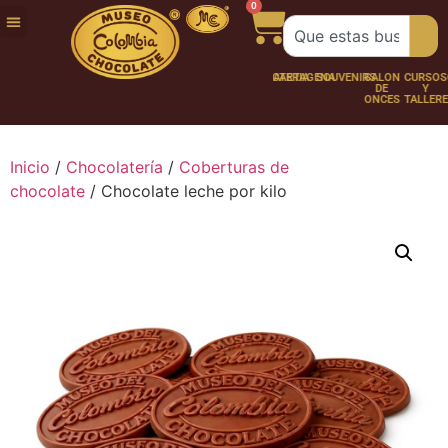
0
FUNDACIÓN
NUESTRA
TRABAJA
CHOCO
CHOCOLATERÍA
CARTAGENA
SOUVENIRS
SALÓN
CURSOS
HISTORIA
CON
PERSONAJES
DE
Y
NOSOTROS
ONCES
TALLER
Inicio
/
Chocolatería
/
Coberturas de
chocolate
/ Chocolate leche por kilo