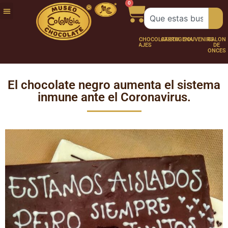
0
FUNDACIÓN
NUESTRA
TRABAJA
CHOCO
CHOCOLATERÍA
CARTAGENA
SOUVENIRS
SALÓN
HISTORIA
CON
PERSONAJES
DE
NOSOTROS
ONCES
El chocolate negro aumenta el sistema
inmune ante el Coronavirus.