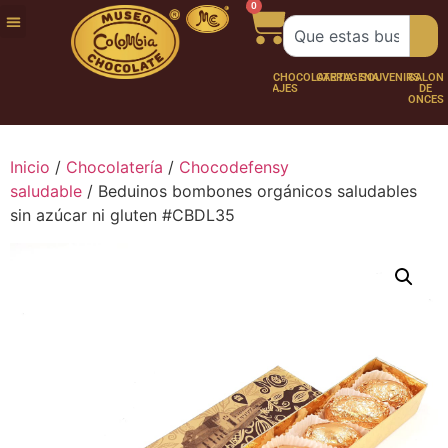
0
FUNDACIÓN
NUESTRA
TRABAJA
CHOCO
CHOCOLATERÍA
CARTAGENA
SOUVENIRS
SALÓN
HISTORIA
CON
PERSONAJES
DE
NOSOTROS
ONCES
Inicio
/
Chocolatería
/
Chocodefensy
saludable
/ Beduinos bombones orgánicos saludables
sin azúcar ni gluten #CBDL35