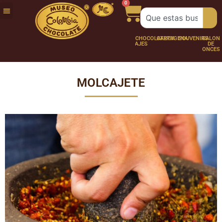
0
FUNDACIÓN
NUESTRA
TRABAJA
CHOCO
CHOCOLATERÍA
CARTAGENA
SOUVENIRS
SALÓN
HISTORIA
CON
PERSONAJES
DE
NOSOTROS
ONCES
MOLCAJETE