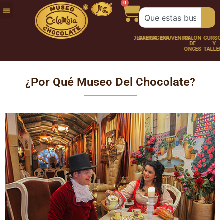
0
FUNDACIÓN
NUESTRA
TRABAJA
CHOCO
CHOCOLATERÍA
CARTAGENA
SOUVENIRS
SALÓN
CURSOS
HISTORIA
CON
PERSONAJES
DE
Y
NOSOTROS
ONCES
TALLER
¿Por Qué Museo Del Chocolate?