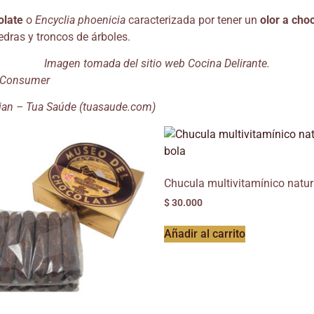
olate
o
Encyclia phoenicia
caracterizada por tener un
olor a cho
edras y troncos de árboles.
Imagen tomada del sitio web Cocina Delirante.
| Consumer
ncian – Tua Saúde (tuasaude.com)
Chucula multivitamínico natur
$
30.000
Añadir al carrito