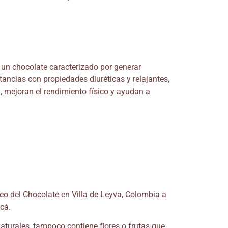
s un chocolate caracterizado por generar
stancias con propiedades diuréticas y relajantes,
l, mejoran el rendimiento físico y ayudan a
eo del Chocolate en Villa de Leyva, Colombia a
acá.
naturales, tampoco contiene flores o frutas que