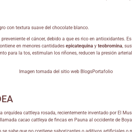
ro con textura suave del chocolate blanco.
preveniente el cáncer, debido a que es rico en antioxidantes. E
 contiene en menores cantidades
epicatequina
y
teobromina
, su
o para la tos, estimulan los riñones, reducen la presión arteria
Imagen tomada del sitio web BlogsPortafolio
DEA
a orquídea cattleya rosada, recientemente inventado por El Mus
o llamada
cacao cattleya
de fincas en Pauna al occidente de Boy
 se sabe que no contiene saborizantes o aditivos artificiales o 