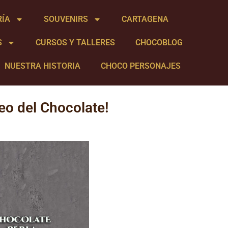
RÍA
SOUVENIRS
CARTAGENA
S
CURSOS Y TALLERES
CHOCOBLOG
NUESTRA HISTORIA
CHOCO PERSONAJES
eo del Chocolate!