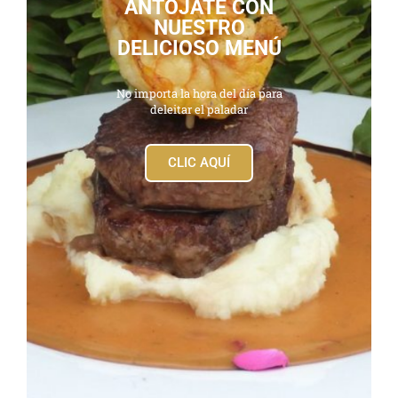
ANTÓJATE CON
NUESTRO
DELICIOSO MENÚ
No importa la hora del día para
deleitar el paladar
CLIC AQUÍ