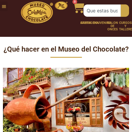
0
FUNDACIÓN
NUESTRA
TRABAJA
CHOCO
CHOCOLATERÍA
CARTAGENA
SOUVENIRS
SALÓN
CURSOS
HISTORIA
CON
PERSONAJES
DE
Y
NOSOTROS
ONCES
TALLER
¿Qué hacer en el Museo del Chocolate?