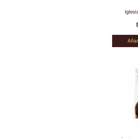
Iglesi
Añad