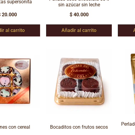
tas supersonita
sin azúcar sin leche
$
20.000
$
40.000
ir al carrito
Añadir al carrito
Perlad
es con cereal
Bocaditos con frutos secos