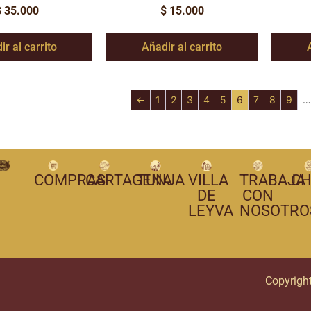
$
35.000
$
15.000
ir al carrito
Añadir al carrito
←
1
2
3
4
5
6
7
8
9
…
COMPRAS
CARTAGENA
TUNJA
VILLA
TRABAJA
CH
DE
CON
LEYVA
NOSOTRO
Copyrigh