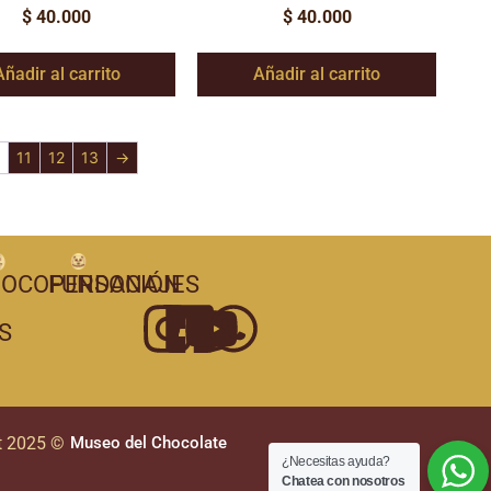
$
40.000
$
40.000
Añadir al carrito
Añadir al carrito
11
12
13
→
OCOPERSONAJES
FUNDACIÓN
S
t 2025 ©
Museo del Chocolate
¿Necesitas ayuda?
Chatea con nosotros