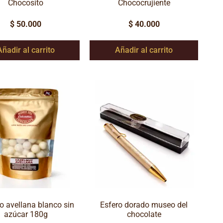
Chocosito
Chococrujiente
$
50.000
$
40.000
Añadir al carrito
Añadir al carrito
o avellana blanco sin
Esfero dorado museo del
azúcar 180g
chocolate