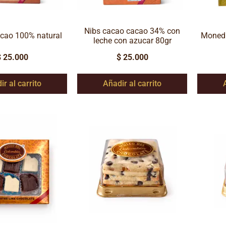
Nibs cacao cacao 34% con
acao 100% natural
Monedit
leche con azucar 80gr
$
25.000
$
25.000
ir al carrito
Añadir al carrito