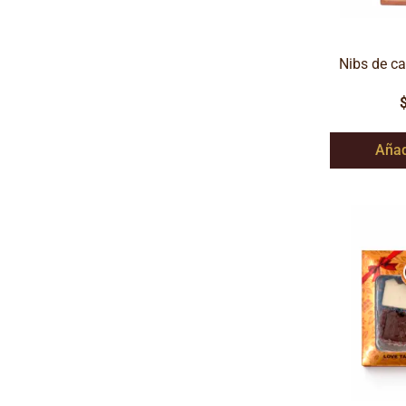
Nibs de c
Añad