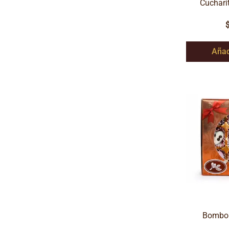
Cuchari
Añad
Bombon