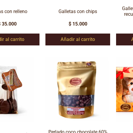
Galle
as con relleno
Galletas con chips
recu
$
35.000
$
15.000
ir al carrito
Añadir al carrito
Perlado coco chocolate 60%