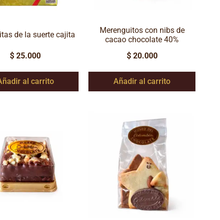
Merenguitos con nibs de
as de la suerte cajita
cacao chocolate 40%
$
25.000
$
20.000
Añadir al carrito
Añadir al carrito