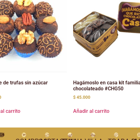
 de trufas sin azúcar
Hagámoslo en casa kit famili
chocolateado #CHG50
0
$
45.000
al carrito
Añadir al carrito