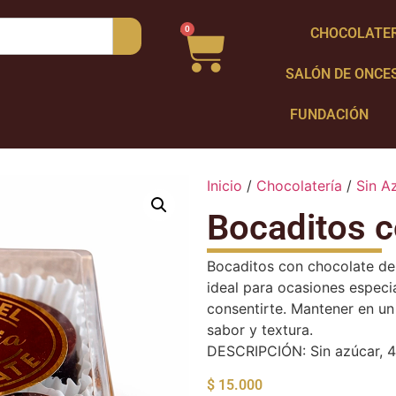
0
CHOCOLATE
SALÓN DE ONCE
FUNDACIÓN
Inicio
/
Chocolatería
/
Sin A
Bocaditos c
Bocaditos con chocolate de
ideal para ocasiones especi
consentirte. Mantener en un
sabor y textura.
DESCRIPCIÓN: Sin azúcar, 4
$
15.000