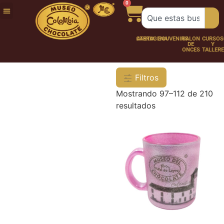
0
FUNDACIÓN
NUESTRA
TRABAJA
CHOCO
CHOCOLATERÍA
CARTAGENA
SOUVENIRS
SALÓN
CURSOS
HISTORIA
CON
PERSONAJES
DE
Y
NOSOTROS
ONCES
TALLER
Filtros
Mostrando 97–112 de 210
resultados