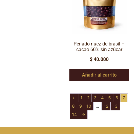
Perlado nuez de brasil –
cacao 60% sin azúcar
$
40.000
Añadir al carrito
←
1
2
3
4
5
6
7
8
9
10
…
12
13
14
→