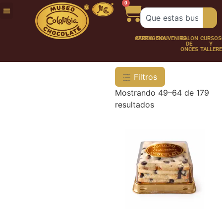
0
FUNDACIÓN
NUESTRA
TRABAJA
CHOCO
CHOCOLATERÍA
CARTAGENA
SOUVENIRS
SALÓN
CURSOS
HISTORIA
CON
PERSONAJES
DE
Y
NOSOTROS
ONCES
TALLER
Filtros
Mostrando 49–64 de 179
resultados