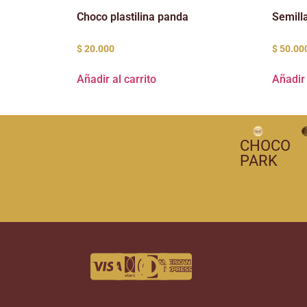
Choco plastilina panda
Semill
$
20.000
$
50.00
Añadir al carrito
Añadir 
CHOCO
PARK