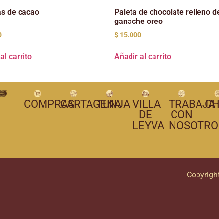
as de cacao
Paleta de chocolate relleno d
ganache oreo
0
$
15.000
al carrito
Añadir al carrito
COMPRAS
CARTAGENA
TUNJA
VILLA
TRABAJA
CH
DE
CON
LEYVA
NOSOTRO
Copyrigh