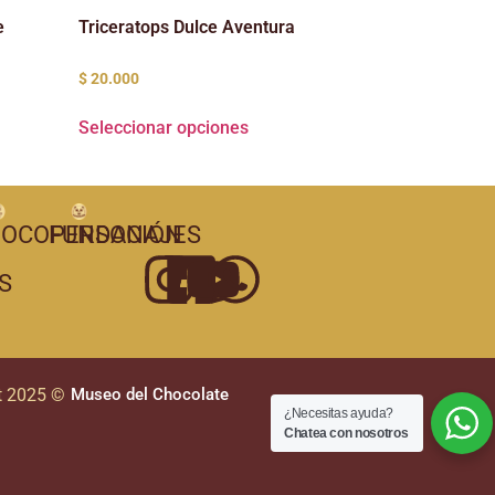
e
Triceratops Dulce Aventura
$
20.000
Seleccionar opciones
OCOPERSONAJES
FUNDACIÓN
S
t 2025 ©
Museo del Chocolate
¿Necesitas ayuda?
Chatea con nosotros