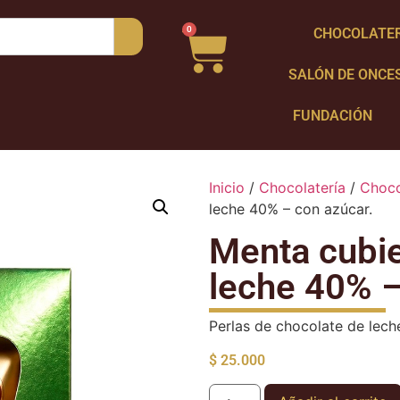
0
CHOCOLATE
SALÓN DE ONCE
FUNDACIÓN
Inicio
/
Chocolatería
/
Choco
leche 40% – con azúcar.
Menta cubie
leche 40% –
Perlas de chocolate de lec
$
25.000