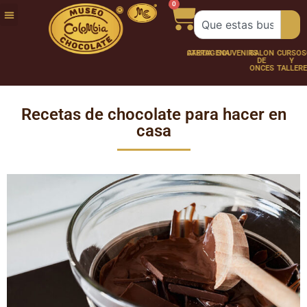
0
FUNDACIÓN
NUESTRA
TRABAJA
CHOCO
CHOCOLATERÍA
CARTAGENA
SOUVENIRS
SALÓN
CURSOS
HISTORIA
CON
PERSONAJES
DE
Y
NOSOTROS
ONCES
TALLER
Recetas de chocolate para hacer en
casa