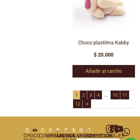
Choco plastilina Kabby
$
20.000
Añadir al carrito
1
2
3
4
…
10
11
12
→
CHOCO
COMPRAS
CARTAGENA
TUNJA
VILLA
TRABAJA
CHOCOPERSONAJES
FUNDACIÓN