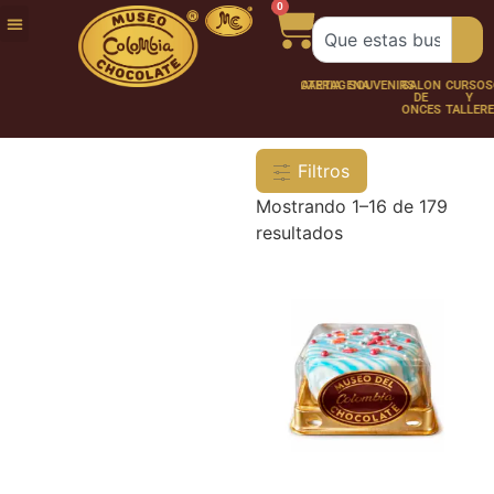
0
FUNDACIÓN
NUESTRA
TRABAJA
CHOCO
CHOCOLATERÍA
CARTAGENA
SOUVENIRS
SALÓN
CURSOS
HISTORIA
CON
PERSONAJES
DE
Y
NOSOTROS
ONCES
TALLER
Filtros
Mostrando 1–16 de 179
resultados