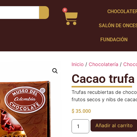
0
CHOCOLATE
SALÓN DE ONCE
FUNDACIÓN
Inicio
/
Chocolatería
/
Choco
Cacao trufa 
Trufas recubiertas de choco
frutos secos y nibs de caca
$
35.000
Añadir al carrito