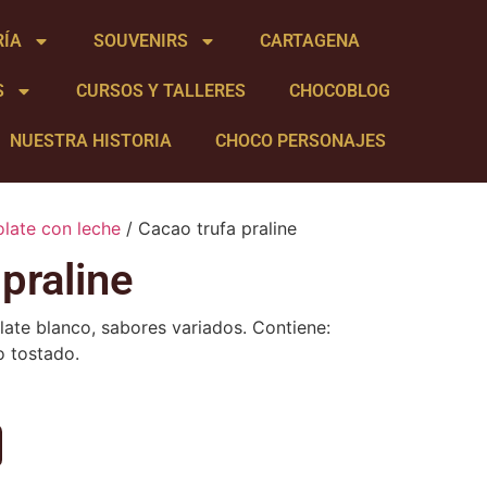
RÍA
SOUVENIRS
CARTAGENA
S
CURSOS Y TALLERES
CHOCOBLOG
NUESTRA HISTORIA
CHOCO PERSONAJES
late con leche
/ Cacao trufa praline
praline
late blanco, sabores variados. Contiene:
o tostado.