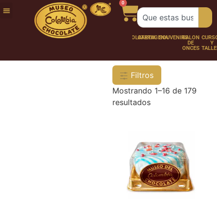
0
FUNDACIÓN
NUESTRA
TRABAJA
CHOCO
CHOCOLATERÍA
CARTAGENA
SOUVENIRS
SALÓN
CURSOS
HISTORIA
CON
PERSONAJES
DE
Y
NOSOTROS
ONCES
TALLER
Filtros
Mostrando 1–16 de 179
resultados