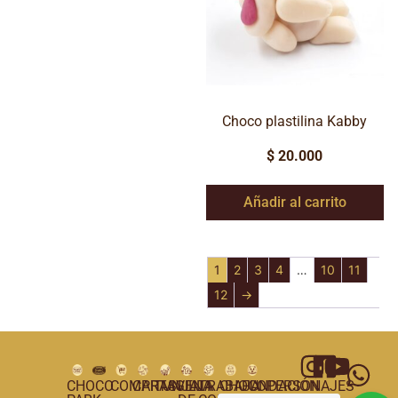
Choco plastilina Kabby
$
20.000
Añadir al carrito
1
2
3
4
…
10
11
12
→
CHOCO
COMPRAS
CARTAGENA
TUNJA
VILLA
TRABAJA
CHOCOPERSONAJES
FUNDACIÓN