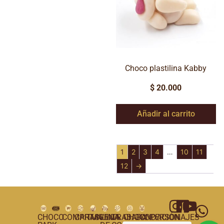
Choco plastilina Kabby
$
20.000
Añadir al carrito
1
2
3
4
…
10
11
12
→
CHOCO
COMPRAS
CARTAGENA
TUNJA
VILLA
TRABAJA
CHOCOPERSONAJES
FUNDACIÓN