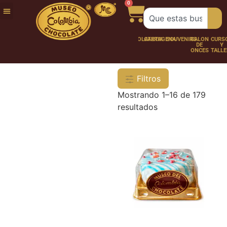
0
FUNDACIÓN
NUESTRA
TRABAJA
CHOCO
CHOCOLATERÍA
CARTAGENA
SOUVENIRS
SALÓN
CURSOS
HISTORIA
CON
PERSONAJES
DE
Y
NOSOTROS
ONCES
TALLER
Filtros
Mostrando 1–16 de 179
resultados