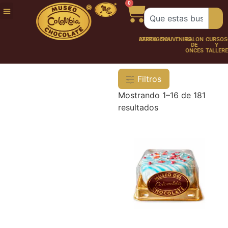
0
FUNDACIÓN
NUESTRA
TRABAJA
CHOCO
CHOCOLATERÍA
CARTAGENA
SOUVENIRS
SALÓN
CURSOS
HISTORIA
CON
PERSONAJES
DE
Y
NOSOTROS
ONCES
TALLER
Filtros
Mostrando 1–16 de 181
resultados