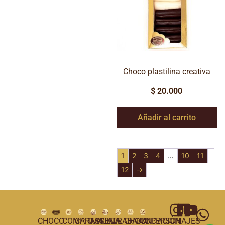
Choco plastilina creativa
$
20.000
Añadir al carrito
1
2
3
4
…
10
11
12
→
CHOCO
COMPRAS
CARTAGENA
TUNJA
VILLA
TRABAJA
CHOCOPERSONAJES
FUNDACIÓN