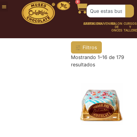
0
FUNDACIÓN
NUESTRA
TRABAJA
CHOCO
CHOCOLATERÍA
CARTAGENA
SOUVENIRS
SALÓN
CURSOS
HISTORIA
CON
PERSONAJES
DE
Y
NOSOTROS
ONCES
TALLER
Filtros
Mostrando 1–16 de 179
resultados