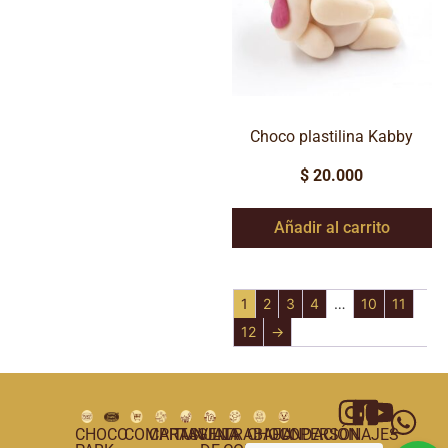
Choco plastilina Kabby
$
20.000
Añadir al carrito
1
2
3
4
…
10
11
12
→
CHOCO
COMPRAS
CARTAGENA
TUNJA
VILLA
TRABAJA
CHOCOPERSONAJES
FUNDACIÓN