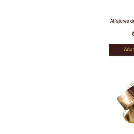
Alfajores d
Añad