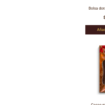
Bolsa dor
Añad
Cacao p