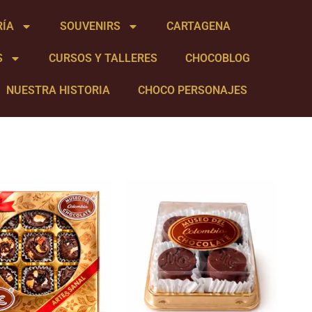
RÍA
SOUVENIRS
CARTAGENA
S
CURSOS Y TALLERES
CHOCOBLOG
NUESTRA HISTORIA
CHOCO PERSONAJES