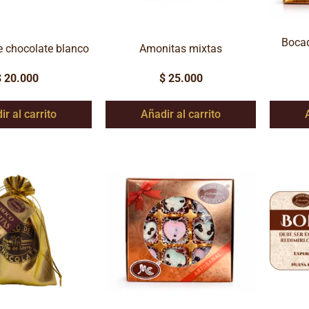
Bocad
e chocolate blanco
Amonitas mixtas
$
20.000
$
25.000
ir al carrito
Añadir al carrito