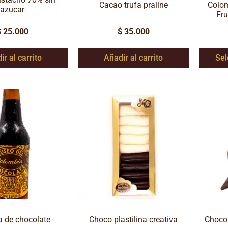
Cacao trufa praline
Colom
azucar
Fru
$
25.000
$
35.000
ir al carrito
Añadir al carrito
Sel
a de chocolate
Choco plastilina creativa
Choco 