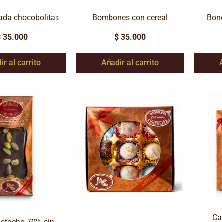
ada chocobolitas
Bombones con cereal
Bono
$
35.000
$
35.000
ir al carrito
Añadir al carrito
Ca
istacho 70% sin