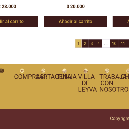
$
28.000
$
20.000
ir al carrito
Añadir al carrito
1
2
3
4
…
10
11
COMPRAS
CARTAGENA
TUNJA
VILLA
TRABAJA
CH
DE
CON
LEYVA
NOSOTRO
Copyrigh