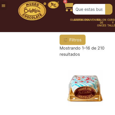
0
FUNDACIÓN
NUESTRA
TRABAJA
CHOCO
CHOCOLATERÍA
CARTAGENA
SOUVENIRS
SALÓN
CURSOS
HISTORIA
CON
PERSONAJES
DE
Y
NOSOTROS
ONCES
TALLER
Filtros
Mostrando 1–16 de 210
resultados