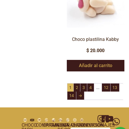
Choco plastilina Kabby
$
20.000
Añadir al carrito
1
2
3
4
…
12
13
14
→
CHOCO
COMPRAS
CARTAGENA
TUNJA
VILLA
TRABAJA
CHOCOPERSONAJES
FUNDACIÓN