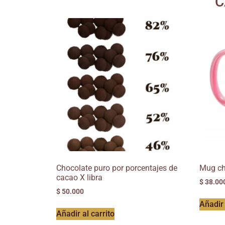
C
Chocolate puro por porcentajes de
Mug ch
cacao X libra
$
38.00
$
50.000
Añadir 
Añadir al carrito