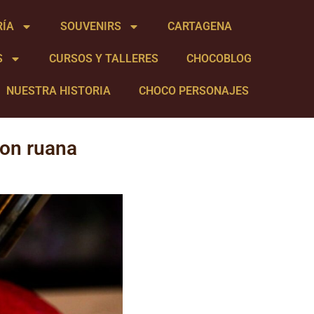
RÍA
SOUVENIRS
CARTAGENA
S
CURSOS Y TALLERES
CHOCOBLOG
NUESTRA HISTORIA
CHOCO PERSONAJES
con ruana