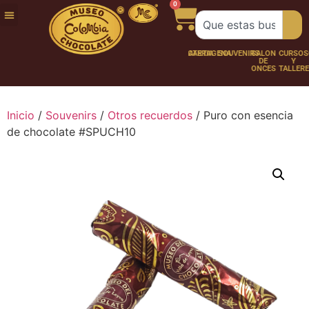
0
FUNDACIÓN
NUESTRA
TRABAJA
CHOCO
CHOCOLATERÍA
CARTAGENA
SOUVENIRS
SALÓN
CURSOS
HISTORIA
CON
PERSONAJES
DE
Y
NOSOTROS
ONCES
TALLER
Inicio
/
Souvenirs
/
Otros recuerdos
/ Puro con esencia
de chocolate #SPUCH10