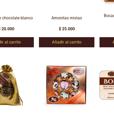
Bocad
e chocolate blanco
Amonitas mixtas
$
20.000
$
25.000
ir al carrito
Añadir al carrito