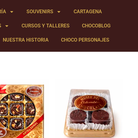
RÍA
SOUVENIRS
CARTAGENA
S
CURSOS Y TALLERES
CHOCOBLOG
NUESTRA HISTORIA
CHOCO PERSONAJES