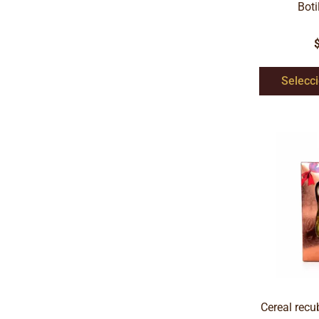
Boti
Selecc
Cereal recu