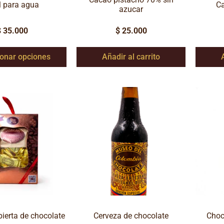
l para agua
Ca
azucar
$
35.000
$
25.000
ionar opciones
Añadir al carrito
bierta de chocolate
Cerveza de chocolate
Choco