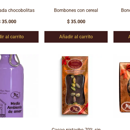
ada chocobolitas
Bombones con cereal
Bono
$
35.000
$
35.000
ir al carrito
Añadir al carrito
Cacao pistacho 70% sin