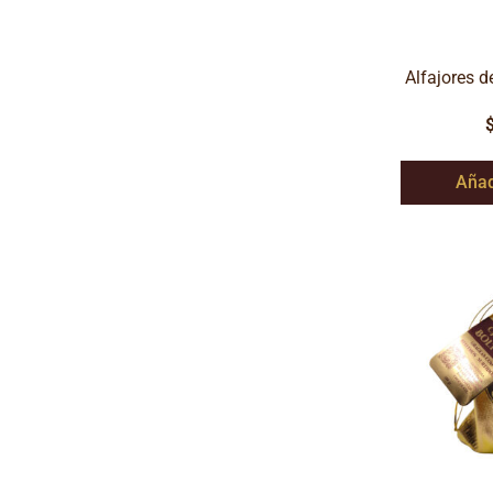
Alfajores d
Añad