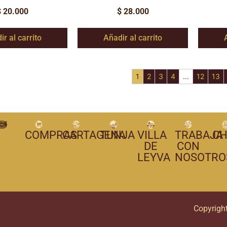
$
20.000
$
28.000
ir al carrito
Añadir al carrito
1
2
3
4
…
12
13
COMPRAS
CARTAGENA
TUNJA
VILLA
TRABAJA
CH
DE
CON
LEYVA
NOSOTRO
Copyrigh