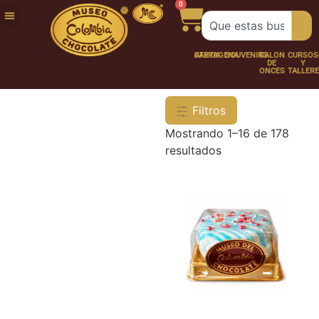
0
FUNDACIÓN
NUESTRA
TRABAJA
CHOCO
CHOCOLATERÍA
CARTAGENA
SOUVENIRS
SALÓN
CURSOS
HISTORIA
CON
PERSONAJES
DE
Y
NOSOTROS
ONCES
TALLER
Filtros
Mostrando 1–16 de 178
resultados