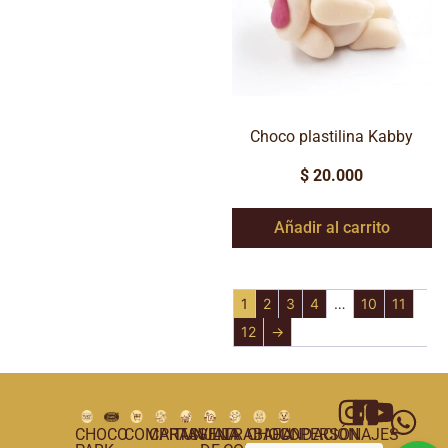
Choco plastilina Kabby
$
20.000
Añadir al carrito
1
2
3
4
…
10
11
12
→
CHOCO
COMPRAS
CARTAGENA
TUNJA
VILLA
TRABAJA
CHOCOPERSONAJES
FUNDACIÓN