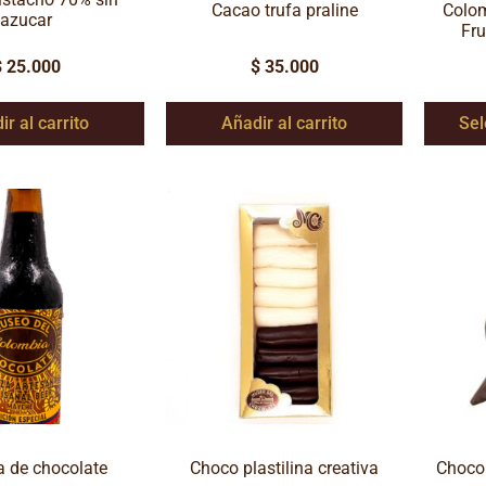
Cacao trufa praline
Colom
azucar
Fru
$
25.000
$
35.000
ir al carrito
Añadir al carrito
Sel
a de chocolate
Choco plastilina creativa
Choco 