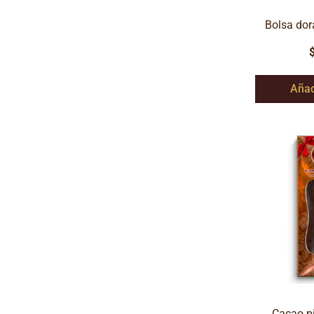
Bolsa dor
Añad
Cacao p