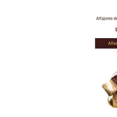
Alfajores d
Añad