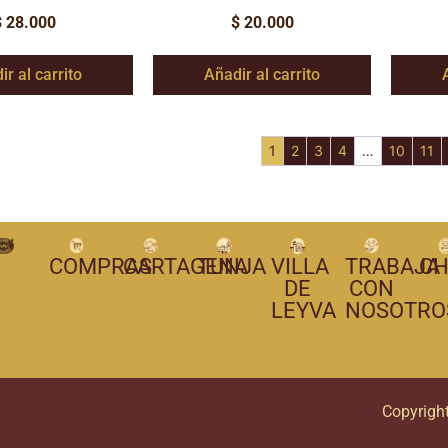
$
28.000
$
20.000
ir al carrito
Añadir al carrito
1
2
3
4
…
10
11
COMPRAS
CARTAGENA
TUNJA
VILLA
TRABAJA
CH
DE
CON
LEYVA
NOSOTRO
Copyrigh