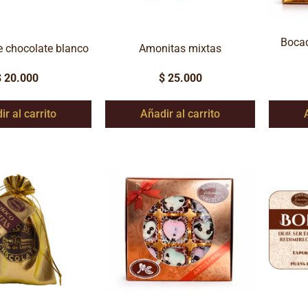
Bocad
e chocolate blanco
Amonitas mixtas
$
20.000
$
25.000
ir al carrito
Añadir al carrito