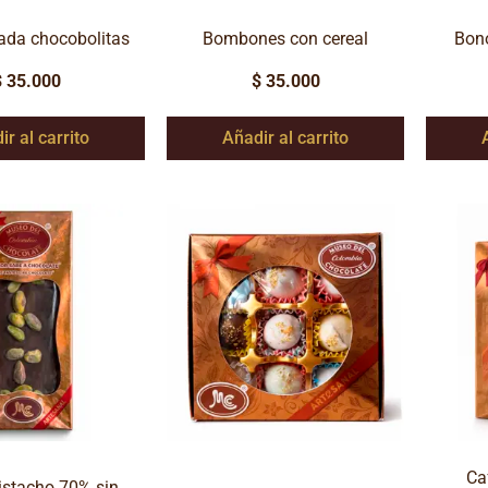
ada chocobolitas
Bombones con cereal
Bono
$
35.000
$
35.000
ir al carrito
Añadir al carrito
Ca
istacho 70% sin