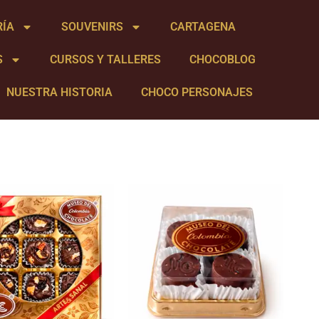
RÍA
SOUVENIRS
CARTAGENA
S
CURSOS Y TALLERES
CHOCOBLOG
NUESTRA HISTORIA
CHOCO PERSONAJES