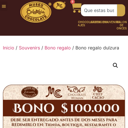
0
FUNDACIÓN
NUESTRA
TRABAJA
CHOCO
CHOCOLATERÍA
CARTAGENA
SOUVENIRS
SALÓN
HISTORIA
CON
PERSONAJES
DE
NOSOTROS
ONCES
Inicio
/
Souvenirs
/
Bono regalo
/ Bono regalo dulzura