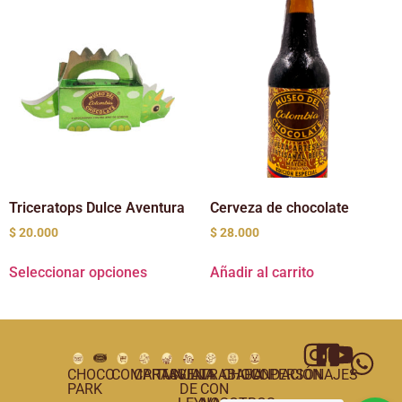
Triceratops Dulce Aventura
Cerveza de chocolate
$
20.000
$
28.000
Seleccionar opciones
Añadir al carrito
CHOCO
COMPRAS
CARTAGENA
TUNJA
VILLA
TRABAJA
CHOCOPERSONAJES
FUNDACIÓN
PARK
DE
CON