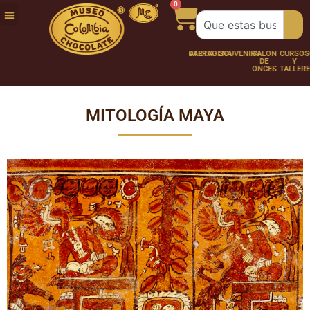
0
FUNDACIÓN
NUESTRA
TRABAJA
CHOCO
CHOCOLATERÍA
CARTAGENA
SOUVENIRS
SALÓN
CURSOS
HISTORIA
CON
PERSONAJES
DE
Y
NOSOTROS
ONCES
TALLER
MITOLOGÍA MAYA